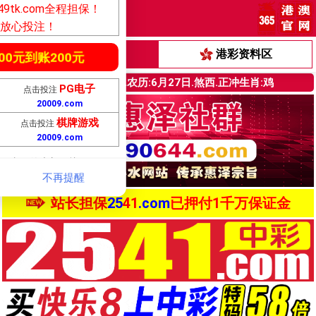
9tk.com全程担保！
放心投注！
澳彩资料区
港彩资料区
0元到账200元
今:8月9日.
星期日.
农历:6月27日.煞西.正冲生肖:鸡
PG电子
点击投注
20009
.com
棋牌游戏
点击投注
20009
.com
！真正的大额无忧！
不再提醒
站长担保
25
41
.com
已押付1千万保证金