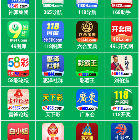
神算集团
365导航
118导航
168助手
49图库
118图库
六合宝典
49L开奖网
58彩论坛
惠泽社群
彩霸王
刘伯温
雷锋论坛
天下彩
广东会
118开奖