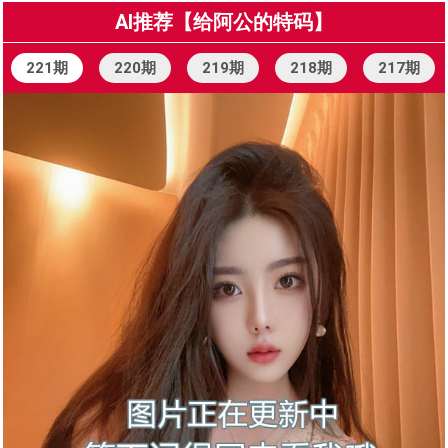
AI推荐【给阿公的特码】
221期
220期
219期
218期
217期