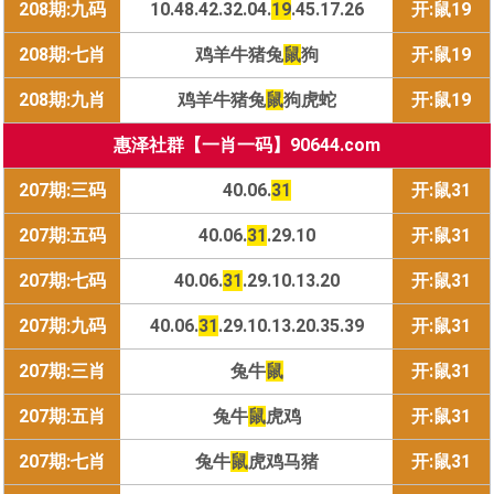
208期:九码
10.48.42.32.04.
19
.45.17.26
开:鼠19
208期:七肖
鸡羊牛猪兔
鼠
狗
开:鼠19
208期:九肖
鸡羊牛猪兔
鼠
狗虎蛇
开:鼠19
惠泽社群【一肖一码】90644.com
207期:三码
40.06.
31
开:鼠31
207期:五码
40.06.
31
.29.10
开:鼠31
207期:七码
40.06.
31
.29.10.13.20
开:鼠31
207期:九码
40.06.
31
.29.10.13.20.35.39
开:鼠31
207期:三肖
兔牛
鼠
开:鼠31
207期:五肖
兔牛
鼠
虎鸡
开:鼠31
207期:七肖
兔牛
鼠
虎鸡马猪
开:鼠31