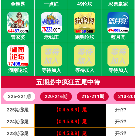
金钥匙
一点红
49论坛
彩票赢家
管家婆
老钱庄
跑狗论坛
蓝月亮
湖南论坛
等待加入
等待加入
等待加入
五期必中疯狂五尾中特
225-221期
220-216期
215-211期
210-20
【0.4.5.8.9】尾
:
??
030期⑤尾
225期⑤尾
【0.4.5.8.9】尾
开:
开
蛇13
【0.4.5.8.9】尾
:
??
029期⑤尾
224期⑤尾
【0.4.5.8.9】尾
开:
开
蛇13
【0.4.5.8.9】尾
:
??
028期⑤尾
223期⑤尾
【0.4.5.8.9】尾
开:
开
蛇13