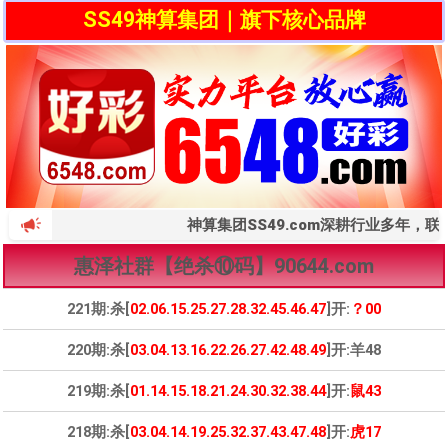
SS49神算集团｜旗下核心品牌
神算集团SS49.com深耕行业多年，联合49图库84
惠泽社群【绝杀⑩码】90644.com
221期:杀[
02.06.15.25.27.28.32.45.46.47
]开:
？00
220期:杀[
03.04.13.16.22.26.27.42.48.49
]开:羊48
219期:杀[
01.14.15.18.21.24.30.32.38.44
]开:
鼠43
218期:杀[
03.04.14.19.25.32.37.43.47.48
]开:
虎17