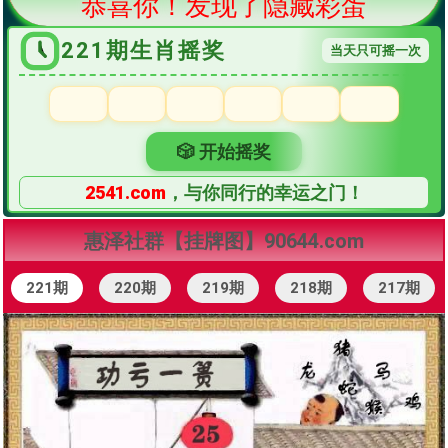
恭喜你！发现了隐藏彩蛋
221
期生肖摇奖
当天只可摇一次
🎲 开始摇奖
2541.com
，与你同行的幸运之门！
惠泽社群【挂牌图】90644.com
221期
220期
219期
218期
217期