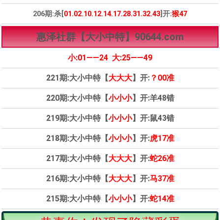
206期:杀[
01.02.10.12.14.17.28.31.32.43
]开:
猴47
惠泽社群【大小中特】90644.com
小:01——24 大:25——49
221期:大小中特【
大大大
】开:
？00准
220期:大小中特【
小小小
】开:羊48错
219期:大小中特【
小小小
】开:鼠43错
218期:大小中特【
小小小
】开:
虎17准
217期:大小中特【
大大大
】开:
蛇26准
216期:大小中特【
大大大
】开:
马37准
215期:大小中特【
小小小
】开:
蛇14准