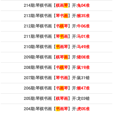
214期:琴棋书画【
棋画
琴
】开:
兔04准
213期:琴棋书画【
琴书
画
】开:
猴35准
212期:琴棋书画【
书
棋
琴
】开:
牛06准
211期:琴棋书画【
琴
书
画
】开:
马01准
210期:琴棋书画【
书
画琴
】开:
马49准
209期:琴棋书画【
棋琴
画
】开:
猪08准
208期:琴棋书画【
书
棋
琴
】开:
鼠19准
207期:琴棋书画【
琴书画
】开:鼠31错
206期:琴棋书画【
书
画
琴
】开:
猴47准
205期:琴棋书画【
棋琴画
】开:龙03错
204期:琴棋书画【
书
画琴
】开:
虎05准