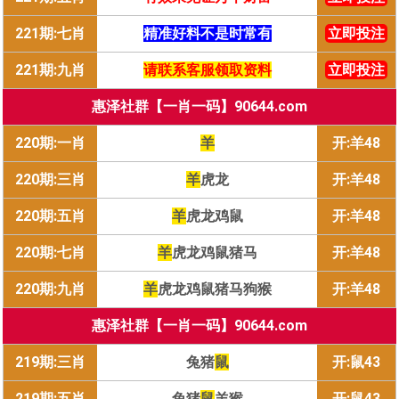
221期:七肖
精准好料不是时常有
立即投注
221期:九肖
请联系客服领取资料
立即投注
惠泽社群【一肖一码】90644.com
220期:一肖
羊
开:羊48
220期:三肖
羊
虎龙
开:羊48
220期:五肖
羊
虎龙鸡鼠
开:羊48
220期:七肖
羊
虎龙鸡鼠猪马
开:羊48
220期:九肖
羊
虎龙鸡鼠猪马狗猴
开:羊48
惠泽社群【一肖一码】90644.com
219期:三肖
兔猪
鼠
开:鼠43
219期:五肖
兔猪
鼠
羊猴
开:鼠43