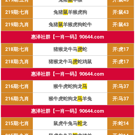
219期:七肖
兔猪
鼠
羊猴虎狗
开:鼠43
219期:九肖
兔猪
鼠
羊猴虎狗蛇牛
开:鼠43
惠泽社群【一肖一码】90644.com
218期:七肖
猪猴龙牛马
虎
蛇
开:虎17
218期:九肖
猪猴龙牛马
虎
蛇鸡鼠
开:虎17
惠泽社群【一肖一码】90644.com
216期:七肖
猴牛虎蛇狗龙
马
开:马37
216期:九肖
猴牛虎蛇狗龙
马
羊兔
开:马37
惠泽社群【一肖一码】90644.com
215期:七肖
鼠虎牛兔马
蛇
龙
开:蛇14