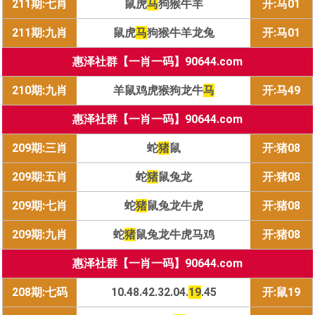
211期:七肖
鼠虎
马
狗猴牛羊
开:马01
211期:九肖
鼠虎
马
狗猴牛羊龙兔
开:马01
惠泽社群【一肖一码】90644.com
210期:九肖
羊鼠鸡虎猴狗龙牛
马
开:马49
惠泽社群【一肖一码】90644.com
209期:三肖
蛇
猪
鼠
开:猪08
209期:五肖
蛇
猪
鼠兔龙
开:猪08
209期:七肖
蛇
猪
鼠兔龙牛虎
开:猪08
209期:九肖
蛇
猪
鼠兔龙牛虎马鸡
开:猪08
惠泽社群【一肖一码】90644.com
208期:七码
10.48.42.32.04.
19
.45
开:鼠19